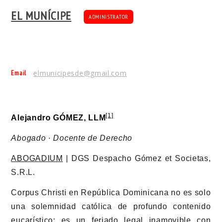
EL MUNÍCIPE
ADMINISTRATOR
Email
elmunicipesde@gmail.com
[1]
Alejandro GÓMEZ, LLM
Abogado · Docente de Derecho
ABOGADIUM
| DGS Despacho Gómez et Societas,
S.R.L.
Corpus Christi en República Dominicana no es solo
una solemnidad católica de profundo contenido
eucarístico; es un feriado legal inamovible con