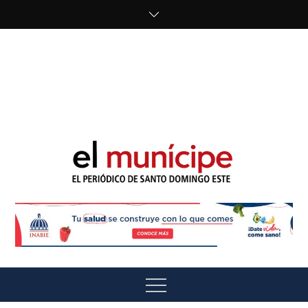
Skip
to
content
cipe.com/wp-
content/uploads/2023/10/F8WDDzzWwAEEBKD.jpeg"
alt="" />
El Munícipe
El periódico de Santo Domingo Este
Menu