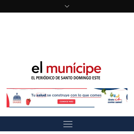
Skip
to
content
cipe.com/wp-
content/uploads/2023/10/F8WDDzzWwAEEBKD.jpeg"
alt="" />
El Munícipe
El periódico de Santo Domingo Este
Menu