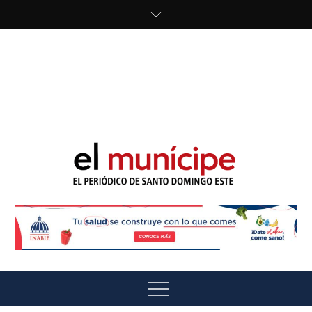
Skip
to
content
cipe.com/wp-
content/uploads/2023/10/F8WDDzzWwAEEBKD.jpeg"
alt="" />
El Munícipe
El periódico de Santo Domingo Este
Menu