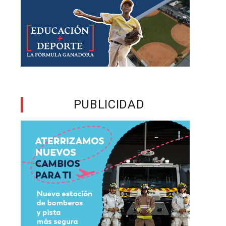
PUBLICIDAD
n
a
o
a