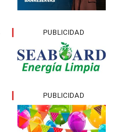
a
a
e
PUBLICIDAD
r
o
PUBLICIDAD