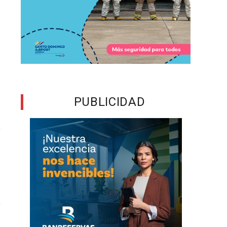
e
a
s
a
PUBLICIDAD
a
r
n
n
n
l