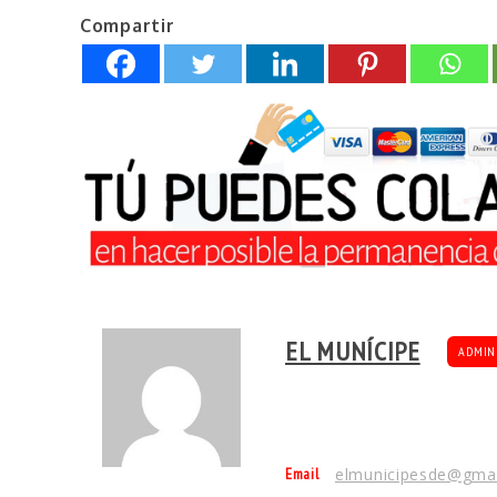
Compartir
EL MUNÍCIPE
ADMIN
Email
elmunicipesde@gma