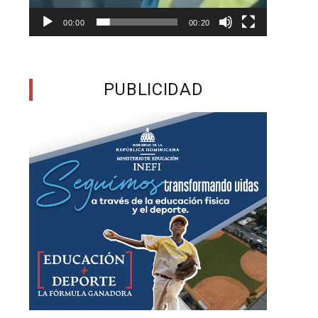
00:00
00:20
n
PUBLICIDAD
o
e
y
s
o
o