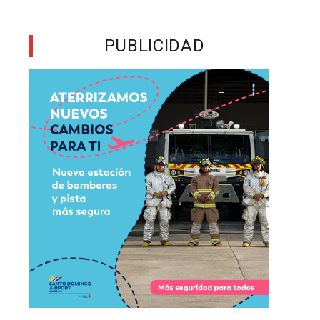
PUBLICIDAD
a
o
y
,
o