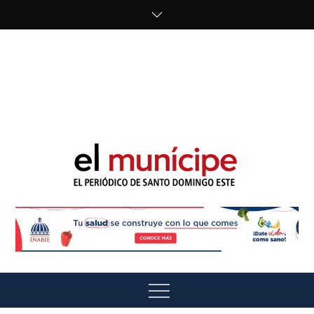
Skip
to
content
cipe.com/wp-
content/uploads/2023/10/F8WDDzzWwAEEBKD.jpeg"
alt="" />
El Munícipe
El periódico de Santo Domingo Este
Menu