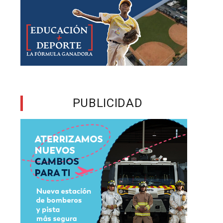
PUBLICIDAD
e
a
o
e
l
y
e