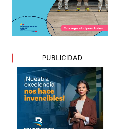
a
l
n
n
PUBLICIDAD
s
a