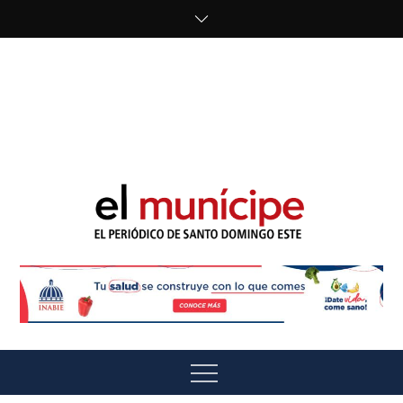
Skip
to
content
cipe.com/wp-
content/uploads/2023/10/F8WDDzzWwAEEBKD.jpeg"
alt="" />
El Munícipe
El periódico de Santo Domingo Este
Menu