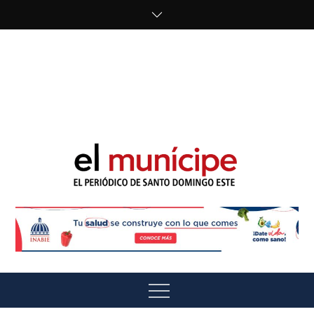
Skip
to
content
cipe.com/wp-
content/uploads/2023/10/F8WDDzzWwAEEBKD.jpeg"
alt="" />
El Munícipe
El periódico de Santo Domingo Este
Menu