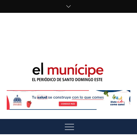
Skip
to
content
cipe.com/wp-
content/uploads/2023/10/F8WDDzzWwAEEBKD.jpeg"
alt="" />
El Munícipe
El periódico de Santo Domingo Este
Menu