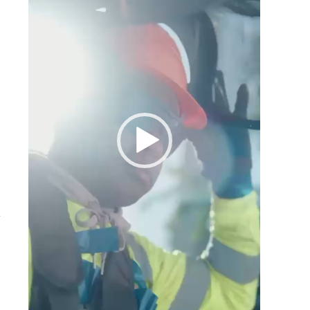
s
l
a
á
e
n