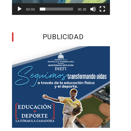
e
00:00
00:20
r
s
PUBLICIDAD
y
”
s
s
z
e
e
s