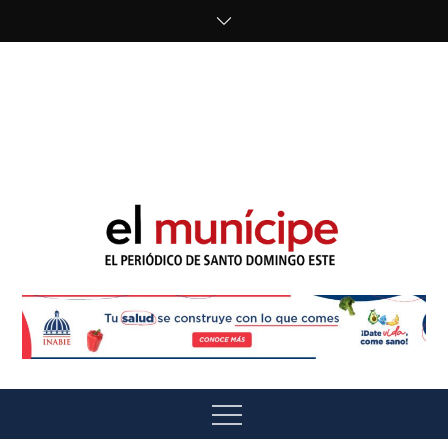
Skip
to
content
cipe.com/wp-
content/uploads/2023/10/F8WDDzzWwAEEBKD.jpeg"
alt="" />
El Munícipe
El periódico de Santo Domingo Este
Menu