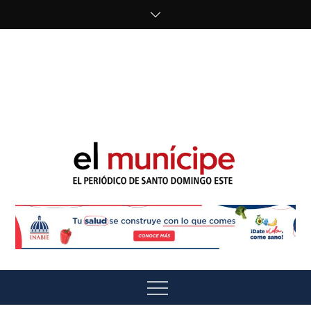
Skip
to
content
cipe.com/wp-
content/uploads/2023/10/F8WDDzzWwAEEBKD.jpeg"
alt="" />
El Munícipe
El periódico de Santo Domingo Este
Menu