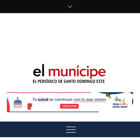
Skip
to
content
cipe.com/wp-
content/uploads/2023/10/F8WDDzzWwAEEBKD.jpeg"
alt="" />
El Munícipe
El periódico de Santo Domingo Este
Menu