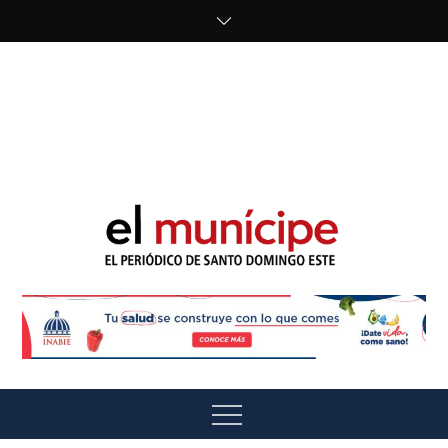
Skip
to
content
cipe.com/wp-
content/uploads/2023/10/F8WDDzzWwAEEBKD.jpeg"
alt="" />
El Munícipe
El periódico de Santo Domingo Este
Menu