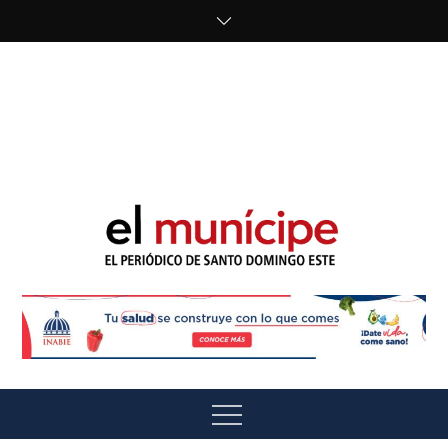
Skip
to
content
cipe.com/wp-
content/uploads/2023/10/F8WDDzzWwAEEBKD.jpeg"
alt="" />
El Munícipe
El periódico de Santo Domingo Este
Menu