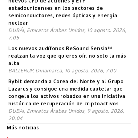
nuevos CFD de acciones y ETF
estadounidenses en los sectores de
semiconductores, redes ópticas y energía
nuclear
DUBÁI, Emiratos Árabes Unidos, 10 agosto, 2026,
7:05
Los nuevos audífonos ReSound Sensia™
realzan la voz que quieres oír, no solo la más
alta
BALLERUP, Dinamarca, 10 agosto, 2026, 7:00
Bybit demanda a Corea del Norte y al Grupo
Lazarus y consigue una medida cautelar que
congela los activos robados en una iniciativa
histórica de recuperación de criptoactivos
DUBAI, Emiratos Árabes Unidos, 9 agosto, 2026,
20:04
Más noticias