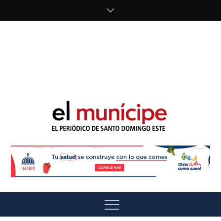
Skip
to
content
cipe.com/wp-
content/uploads/2023/10/F8WDDzzWwAEEBKD.jpeg"
alt="" />
El Munícipe
El periódico de Santo Domingo Este
Menu