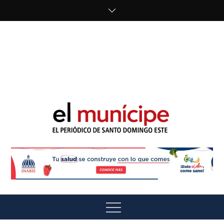
Skip
to
content
cipe.com/wp-
content/uploads/2023/10/F8WDDzzWwAEEBKD.jpeg"
alt="" />
El Munícipe
El periódico de Santo Domingo Este
Menu