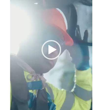
º
a
o
a
s
s
,