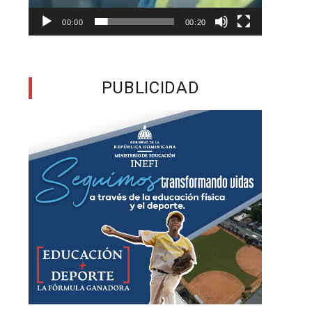
s
00:00
00:20
a
PUBLICIDAD
o
s
n
,
s
a
a