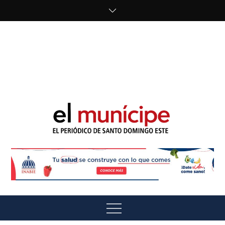
Skip
to
content
cipe.com/wp-
content/uploads/2023/10/F8WDDzzWwAEEBKD.jpeg"
alt="" />
El Munícipe
El periódico de Santo Domingo Este
Menu