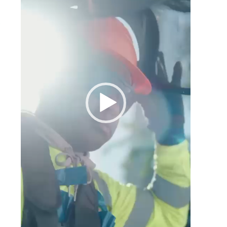
)
o
a
e