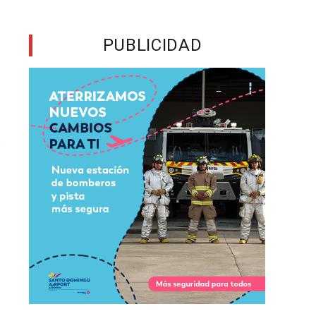
e
PUBLICIDAD
a
o
d
r
a