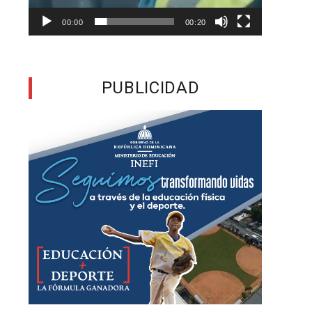
00:00
00:20
o
a
e
PUBLICIDAD
o
u
e
a
s
e
s