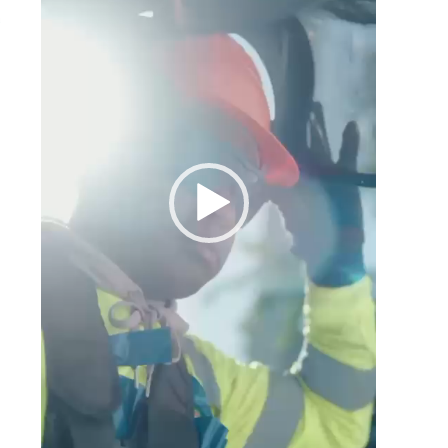
s
l
e
a