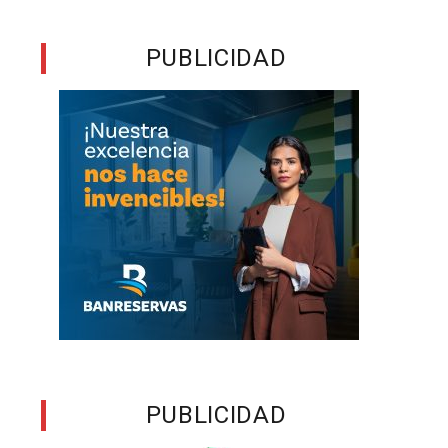
o
s
PUBLICIDAD
,
,
d
e
s
s
o
PUBLICIDAD