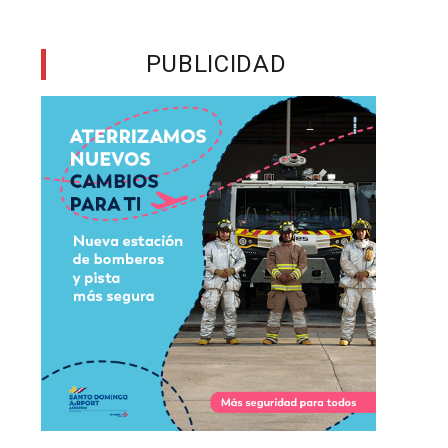
,
PUBLICIDAD
a
n
o
y
a
y
o