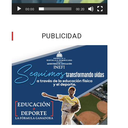
00:00
00:20
a
d
PUBLICIDAD
d
a
a
s
o
o
,