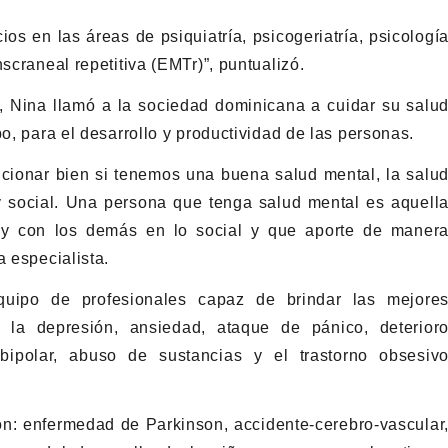
ios en las áreas de psiquiatría, psicogeriatría, psicologí
scraneal repetitiva (EMTr)”, puntualizó.
o, Nina llamó a la sociedad dominicana a cuidar su salu
o, para el desarrollo y productividad de las personas.
uncionar bien si tenemos una buena salud mental, la salu
o y social. Una persona que tenga salud mental es aquell
y con los demás en lo social y que aporte de maner
a especialista.
uipo de profesionales capaz de brindar las mejore
: la depresión, ansiedad, ataque de pánico, deterior
 bipolar, abuso de sustancias y el trastorno obsesiv
: enfermedad de Parkinson, accidente-cerebro-vascular