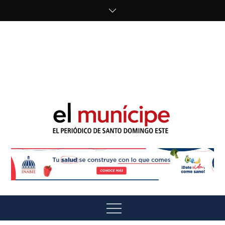
Skip
to
content
cipe.com/wp-
content/uploads/2023/10/F8WDDzzWwAEEBKD.jpeg"
alt="" />
El Munícipe
El periódico de Santo Domingo Este
Menu