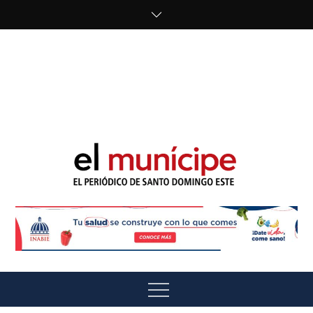
Skip
to
content
cipe.com/wp-
content/uploads/2023/10/F8WDDzzWwAEEBKD.jpeg"
alt="" />
El Munícipe
El periódico de Santo Domingo Este
Menu