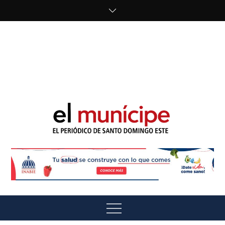
Skip
to
content
cipe.com/wp-
content/uploads/2023/10/F8WDDzzWwAEEBKD.jpeg"
alt="" />
El Munícipe
El periódico de Santo Domingo Este
Menu