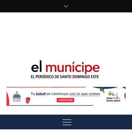
Skip
to
content
cipe.com/wp-
content/uploads/2023/10/F8WDDzzWwAEEBKD.jpeg"
alt="" />
El Munícipe
El periódico de Santo Domingo Este
Menu