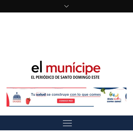
Skip
to
content
cipe.com/wp-
content/uploads/2023/10/F8WDDzzWwAEEBKD.jpeg"
alt="" />
El Munícipe
El periódico de Santo Domingo Este
Menu