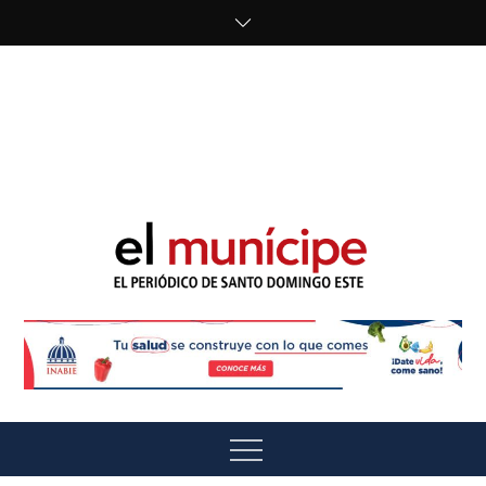
Skip
to
content
cipe.com/wp-
content/uploads/2023/10/F8WDDzzWwAEEBKD.jpeg"
alt="" />
El Munícipe
El periódico de Santo Domingo Este
Menu