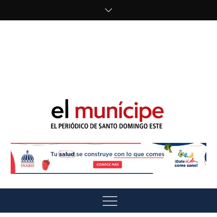
Skip
to
content
cipe.com/wp-
content/uploads/2023/10/F8WDDzzWwAEEBKD.jpeg"
alt="" />
El Munícipe
El periódico de Santo Domingo Este
Menu