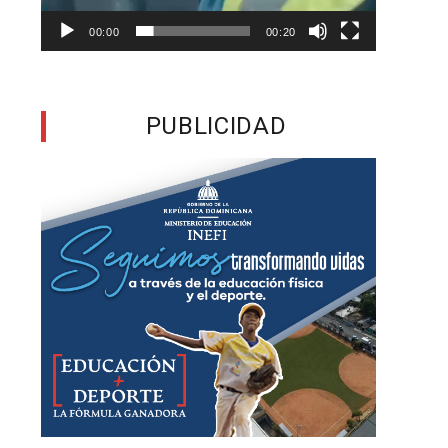
00:00
00:20
,
a
PUBLICIDAD
a
e
n
o
a