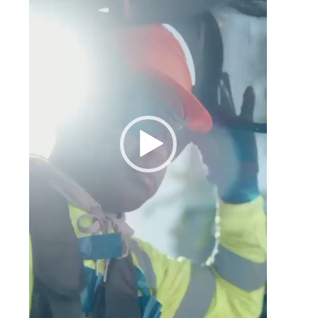
0
n
0
s
y
e