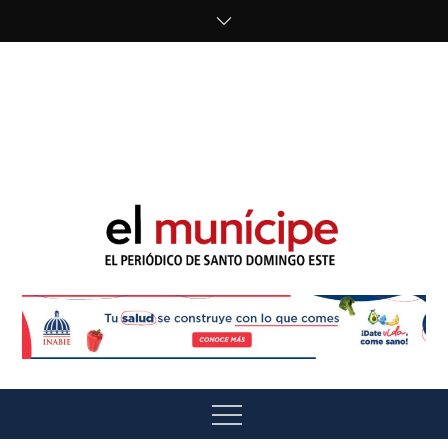
Skip
to
content
cipe.com/wp-
content/uploads/2023/10/F8WDDzzWwAEEBKD.jpeg"
alt="" />
El Munícipe
El periódico de Santo Domingo Este
Menu