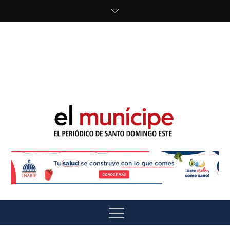
Skip
to
content
cipe.com/wp-
content/uploads/2023/10/F8WDDzzWwAEEBKD.jpeg"
alt="" />
El Munícipe
El periódico de Santo Domingo Este
Menu