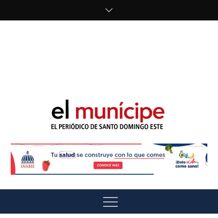
Skip
to
content
cipe.com/wp-
content/uploads/2023/10/F8WDDzzWwAEEBKD.jpeg"
alt="" />
El Munícipe
El periódico de Santo Domingo Este
Menu