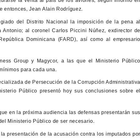
urarse la venta al país de los aviones, según informó e
de entonces, Jean Alain Rodríguez.
legiado del Distrito Nacional la imposición de la pena a
Antonio; al coronel Carlos Piccini Núñez, exdirector d
 República Dominicana (FARD), así como al empresari
ess Group y Magycor, a las que el Ministerio Públic
s mínimos para cada una.
pecializada de Persecución de la Corrupción Administrativ
isterio Público presentó hoy sus conclusiones sobre e
 que en la próxima audiencia las defensas presentarán su
del Ministerio Público de ser necesario.
la presentación de la acusación contra los imputados po