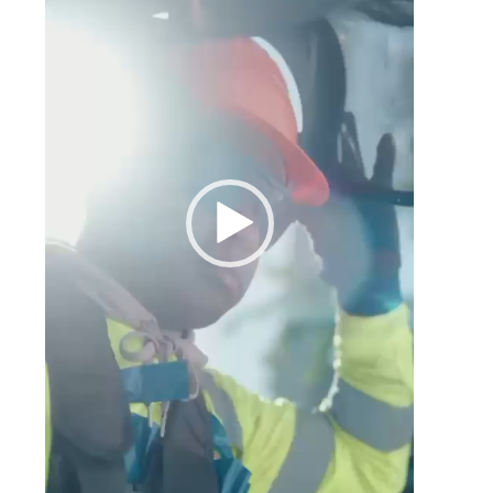
e
e
a
ó