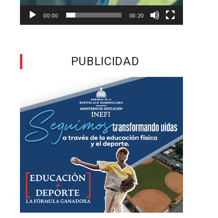
n
00:00
00:20
l
e
PUBLICIDAD
o
o
a
l
s
r