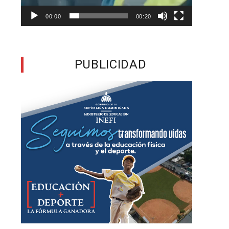
00:00
00:20
a
PUBLICIDAD
o
é
a
s
,
o
s