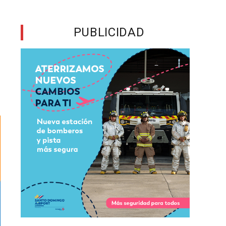
PUBLICIDAD
a
l
a