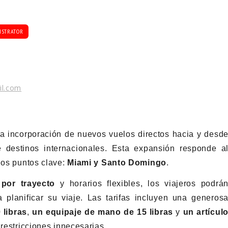
ISTRATOR
il.com
 incorporación de nuevos vuelos directos hacia y desd
 destinos internacionales. Esta expansión responde a
dos puntos clave:
Miami y Santo Domingo
.
por trayecto
y horarios flexibles, los viajeros podrá
planificar su viaje. Las tarifas incluyen una generos
 libras
,
un equipaje de mano de 15 libras
y
un artícul
 restricciones innecesarias.