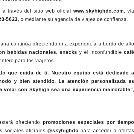
 a través del sitio web oficial
www.skyhighdo.com
, ví
20-5623
, o mediante su agencia de viajes de confianza.
ana continúa ofreciendo una experiencia a bordo de alt
con bebidas nacionales
,
snacks
y el inconfundible
caf
ntero para los viajeros.
rdo que cuida de ti. Nuestro equipo está dedicado 
modo y bien atendido. La atención personalizada e
ue volar con Skyhigh sea una experiencia memorable”
 estará ofreciendo
promociones especiales por tiemp
es sociales oficiales
@skyhighdo
para acceder a oferta