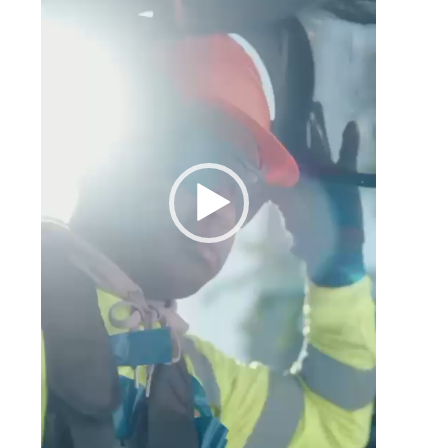
e
l
n
a
o