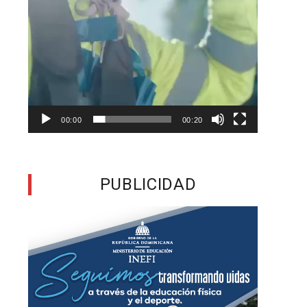
e
s
s
00:00
00:20
n
n
PUBLICIDAD
e
o