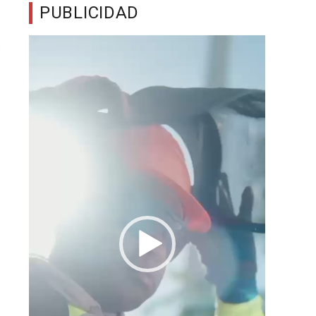
PUBLICIDAD
Reproductor
de
vídeo
d
o