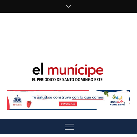
Skip
to
content
cipe.com/wp-
content/uploads/2023/10/F8WDDzzWwAEEBKD.jpeg"
alt="" />
El Munícipe
El periódico de Santo Domingo Este
Menu