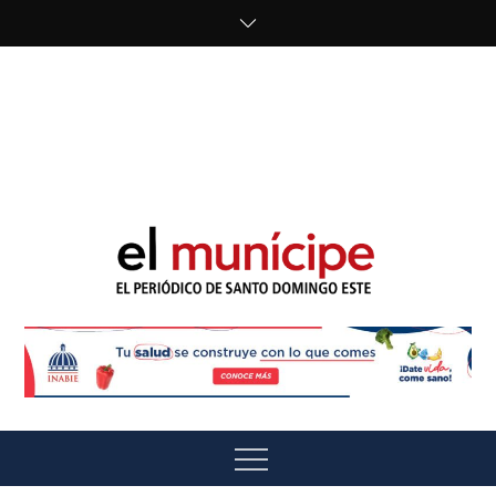
Skip
to
content
cipe.com/wp-
content/uploads/2023/10/F8WDDzzWwAEEBKD.jpeg"
alt="" />
El Munícipe
El periódico de Santo Domingo Este
Menu