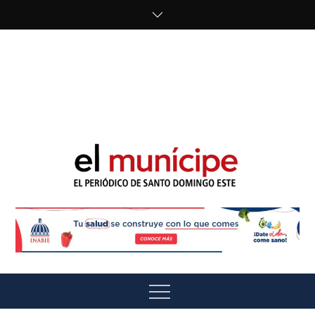
Skip
to
content
cipe.com/wp-
content/uploads/2023/10/F8WDDzzWwAEEBKD.jpeg"
alt="" />
El Munícipe
El periódico de Santo Domingo Este
Menu