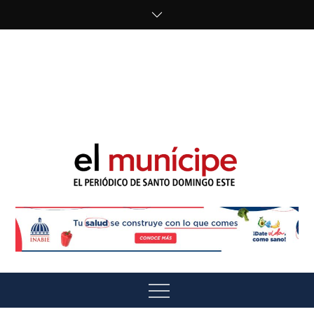
Skip
to
content
cipe.com/wp-
content/uploads/2023/10/F8WDDzzWwAEEBKD.jpeg"
alt="" />
El Munícipe
El periódico de Santo Domingo Este
Menu