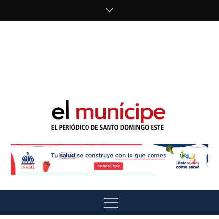
Skip
to
content
cipe.com/wp-
content/uploads/2023/10/F8WDDzzWwAEEBKD.jpeg"
alt="" />
El Munícipe
El periódico de Santo Domingo Este
Menu