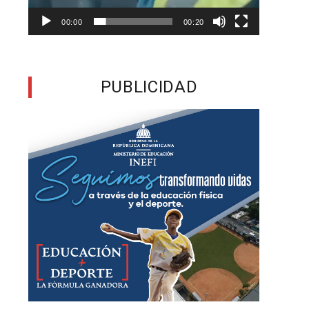
e
00:00
00:20
u
s
PUBLICIDAD
y
s
e
e
y
s
l