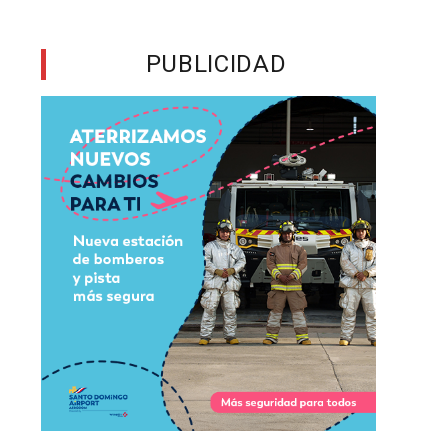
s
PUBLICIDAD
o
a
,
,
,
e
e
e