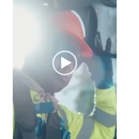
y
o
a
,
a