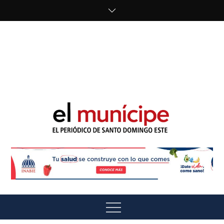
Skip
to
content
cipe.com/wp-
content/uploads/2023/10/F8WDDzzWwAEEBKD.jpeg"
alt="" />
El Munícipe
El periódico de Santo Domingo Este
Menu