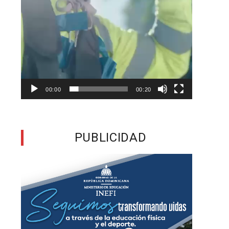
,
e
00:00
00:20
a
n
PUBLICIDAD
a
e
y