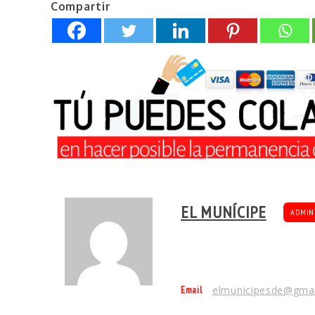
Compartir
EL MUNÍCIPE
ADMIN
Email
elmunicipesde@gma