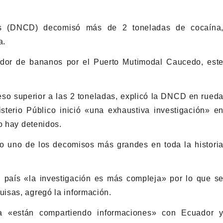
as (DNCD) decomisó más de 2 toneladas de cocaína
a.
nedor de bananos por el Puerto Mutimodal Caucedo, est
eso superior a las 2 toneladas, explicó la DNCD en rued
sterio Público inició «una exhaustiva investigación» e
o hay detenidos.
mo uno de los decomisos más grandes en toda la histori
.
l país «la investigación es más compleja» por lo que s
isas, agregó la información.
a «están compartiendo informaciones» con Ecuador 