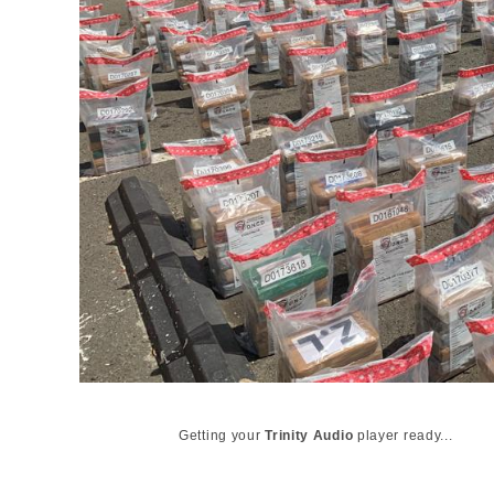
Getting your
Trinity Audio
player ready...