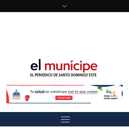
Skip
to
content
cipe.com/wp-
content/uploads/2023/10/F8WDDzzWwAEEBKD.jpeg"
alt="" />
El Munícipe
El periódico de Santo Domingo Este
Menu