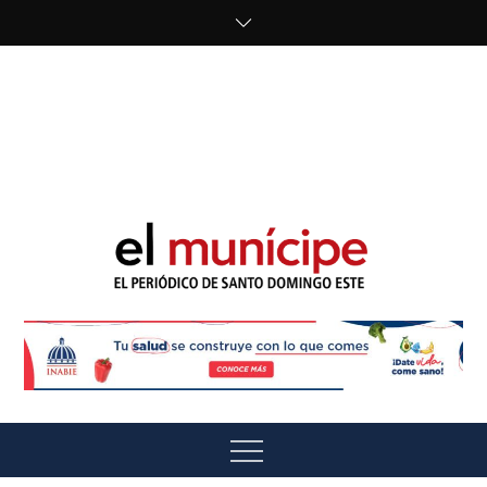
Skip
to
content
cipe.com/wp-
content/uploads/2023/10/F8WDDzzWwAEEBKD.jpeg"
alt="" />
El Munícipe
El periódico de Santo Domingo Este
Menu