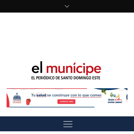
Skip
to
content
cipe.com/wp-
content/uploads/2023/10/F8WDDzzWwAEEBKD.jpeg"
alt="" />
El Munícipe
El periódico de Santo Domingo Este
Menu