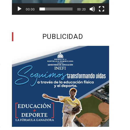
e
00:00
00:20
y
e
n
PUBLICIDAD
o
n
l
e
n
o
y
o
r