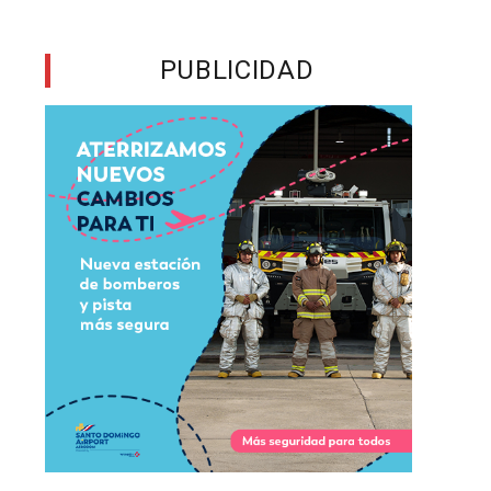
m
a
PUBLICIDAD
n
a
s
s
e
n
e