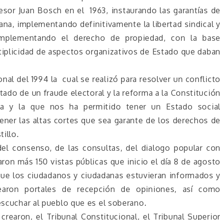
fesor Juan Bosch en el 1963, instaurando las garantías d
a, implementando definitivamente la libertad sindical 
 implementando el derecho de propiedad, con la bas
tiplicidad de aspectos organizativos de Estado que daba
nal del 1994 la cual se realizó para resolver un conflict
tado de un fraude electoral y la reforma a la Constitució
a y la que nos ha permitido tener un Estado socia
ner las altas cortes que sea garante de los derechos d
illo.
del consenso, de las consultas, del dialogo popular co
aron más 150 vistas públicas que inicio el día 8 de agost
que los ciudadanos y ciudadanas estuvieran informados 
rearon portales de recepción de opiniones, así com
 escuchar al pueblo que es el soberano.
crearon, el Tribunal Constitucional, el Tribunal Superio