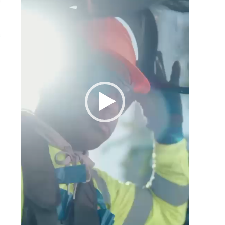
n
n
a
s