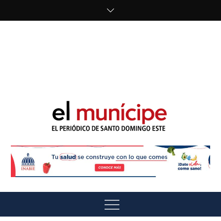
Skip
to
content
cipe.com/wp-
content/uploads/2023/10/F8WDDzzWwAEEBKD.jpeg"
alt="" />
El Munícipe
El periódico de Santo Domingo Este
Menu