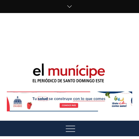
Skip
to
content
cipe.com/wp-
content/uploads/2023/10/F8WDDzzWwAEEBKD.jpeg"
alt="" />
El Munícipe
El periódico de Santo Domingo Este
Menu